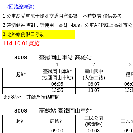
(回路線總覽)
1.公車易受車流干擾及交通阻塞影響，本時刻表 僅供參考
2.確切到站時刻，請使用「高雄 i-bus」公車APP或上高雄
3.此路線例假日停駛
114.10.01實施
8008
臺鐵岡山車站-高雄站
1
2
3
臺鐵岡山車站
岡山國中
起站
程
(捷運岡山車站)
(大德二路)
06:05
06:07
06:
13:05
13:07
13:
除起站外，其餘為預估時間
8008
高雄站-臺鐵岡山車站
三民公園
起站
建國站
三民
(博愛路)
09:00
09:08
09: