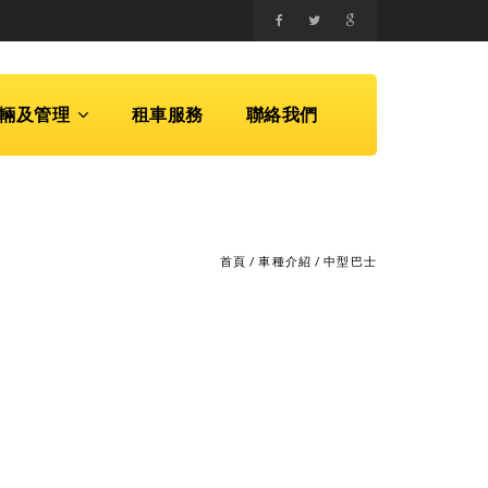
輛及管理
租車服務
聯絡我們
首頁
/
車種介紹
/
中型巴士