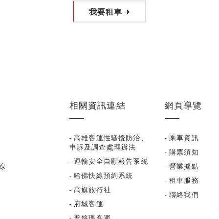
我要租車
相關資訊連結
網頁導覽
- 高雄客運性騷擾防治、
- 乘車資訊
申訴及調查處理辦法
- 購票須知
- 運輸安全自願報告系統
福線
- 營業據點
- 哈佛快線預約系統
- 租車服務
- 高旗旅行社
- 聯絡我們
- 府城客運
- 普悠瑪客運