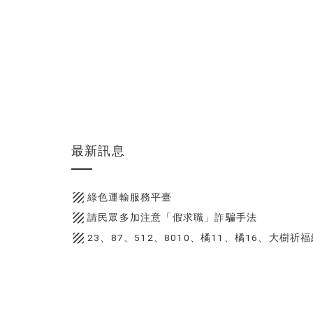
最新訊息
texture
綠色運輸服務平臺
texture
請民眾多加注意「假求職」詐騙手法
texture
23、87、512、8010、橘11、橘16、大樹祈