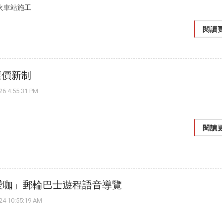
南火車站施工
閱讀
票價新制
 4:55:31 PM
閱讀
可愛咖」郵輪巴士遊程語音導覽
 10:55:19 AM