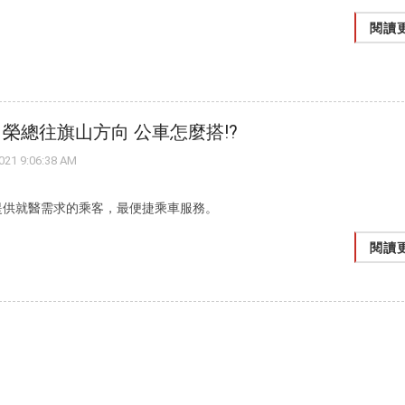
閱讀
：榮總往旗山方向 公車怎麼搭!?
1 9:06:38 AM
提供就醫需求的乘客，最便捷乘車服務。
閱讀