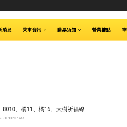
新消息
乘車資訊
購票須知
營業據點
車
2、8010、橘11、橘16、大樹祈福線
 10:00:07 AM