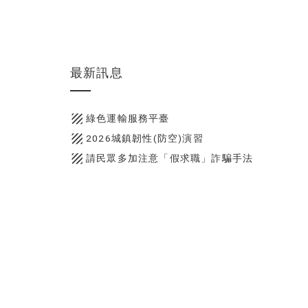
最新訊息
texture
綠色運輸服務平臺
texture
2026城鎮韌性(防空)演習
texture
請民眾多加注意「假求職」詐騙手法