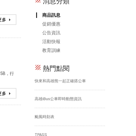
texture
消息分類
商品訊息
更多
促銷優惠
公告資訊
活動快報
教育訓練
texture
熱門點閱
35B，行
快來和高雄熊一起正確搭公車
更多
高雄iBus公車即時動態資訊
颱風時刻表
TPASS