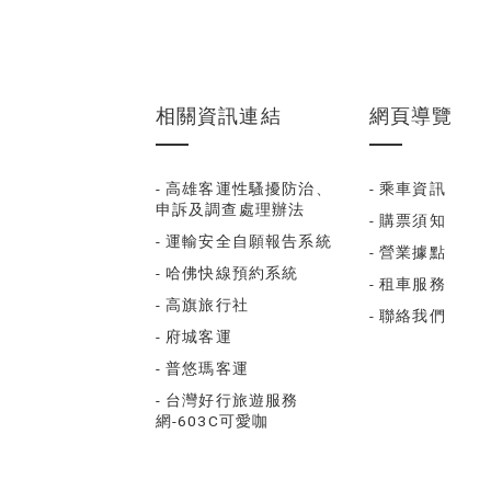
相關資訊連結
網頁導覽
- 高雄客運性騷擾防治、
- 乘車資訊
申訴及調查處理辦法
- 購票須知
- 運輸安全自願報告系統
- 營業據點
- 哈佛快線預約系統
- 租車服務
- 高旗旅行社
- 聯絡我們
- 府城客運
- 普悠瑪客運
- 台灣好行旅遊服務
網-603C可愛咖