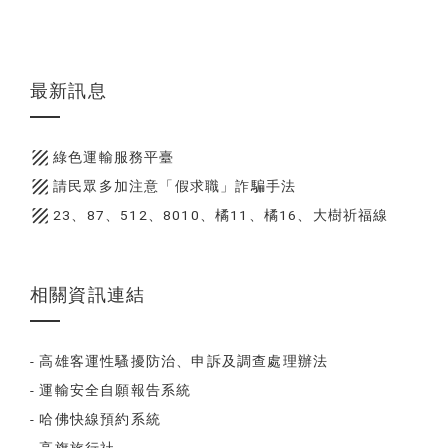
最新訊息
texture
綠色運輸服務平臺
texture
請民眾多加注意「假求職」詐騙手法
texture
23、87、512、8010、橘11、橘16、大樹祈福線
相關資訊連結
- 高雄客運性騷擾防治、申訴及調查處理辦法
- 運輸安全自願報告系統
- 哈佛快線預約系統
- 高旗旅行社