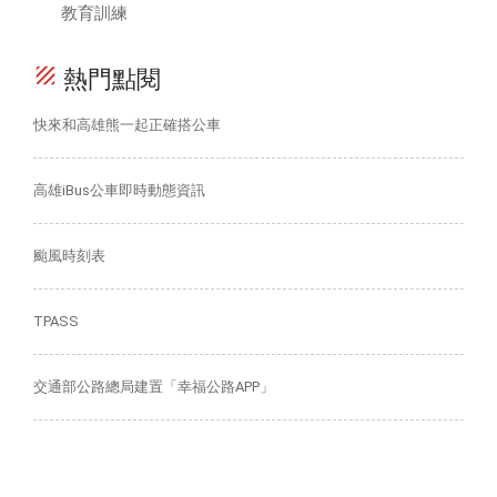
教育訓練
texture
熱門點閱
快來和高雄熊一起正確搭公車
高雄iBus公車即時動態資訊
颱風時刻表
TPASS
交通部公路總局建置「幸福公路APP」