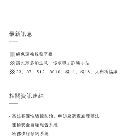
最新訊息
texture
綠色運輸服務平臺
texture
請民眾多加注意「假求職」詐騙手法
texture
23、87、512、8010、橘11、橘16、大樹祈福線
相關資訊連結
- 高雄客運性騷擾防治、申訴及調查處理辦法
- 運輸安全自願報告系統
- 哈佛快線預約系統