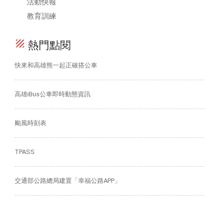
活動快報
教育訓練
texture
熱門點閱
快來和高雄熊一起正確搭公車
高雄iBus公車即時動態資訊
颱風時刻表
TPASS
交通部公路總局建置「幸福公路APP」