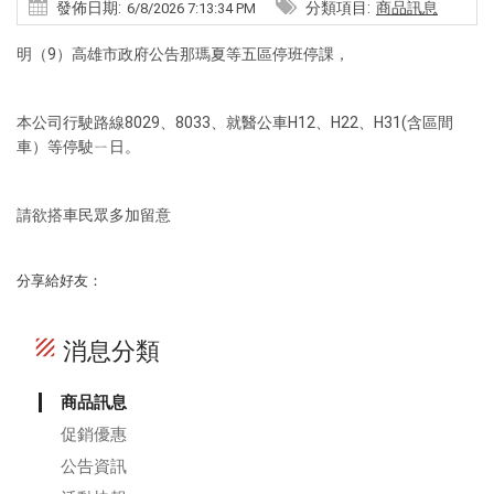
發佈日期:
分類項目:
商品訊息
6/8/2026 7:13:34 PM
明（9）高雄市政府公告那瑪夏等五區停班停課，
本公司行駛路線8029、8033、就醫公車H12、H22、H31(含區間
車）等停駛ㄧ日。
請欲搭車民眾多加留意
分享給好友：
texture
消息分類
商品訊息
促銷優惠
公告資訊