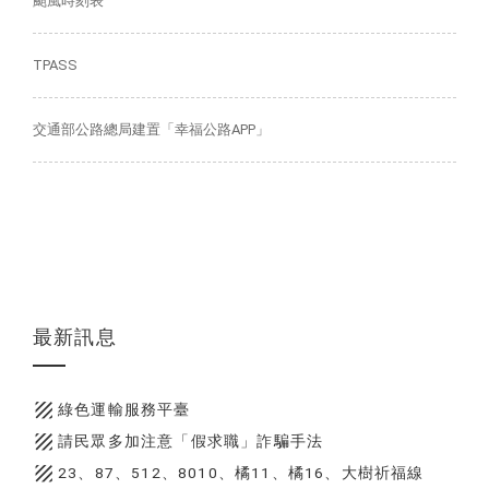
颱風時刻表
TPASS
交通部公路總局建置「幸福公路APP」
最新訊息
texture
綠色運輸服務平臺
texture
請民眾多加注意「假求職」詐騙手法
texture
23、87、512、8010、橘11、橘16、大樹祈福線