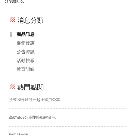
分享給好友：
texture
消息分類
商品訊息
促銷優惠
公告資訊
活動快報
教育訓練
texture
熱門點閱
快來和高雄熊一起正確搭公車
高雄iBus公車即時動態資訊