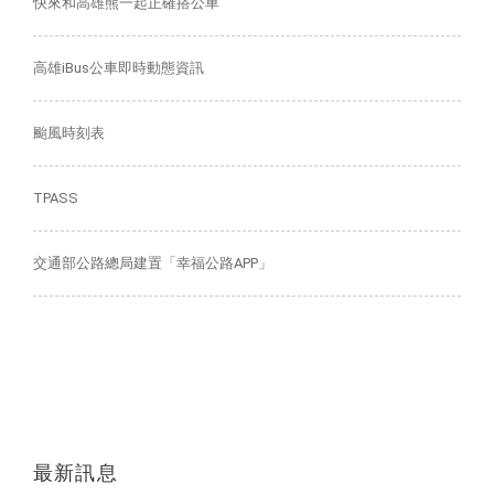
快來和高雄熊一起正確搭公車
高雄iBus公車即時動態資訊
颱風時刻表
TPASS
交通部公路總局建置「幸福公路APP」
最新訊息