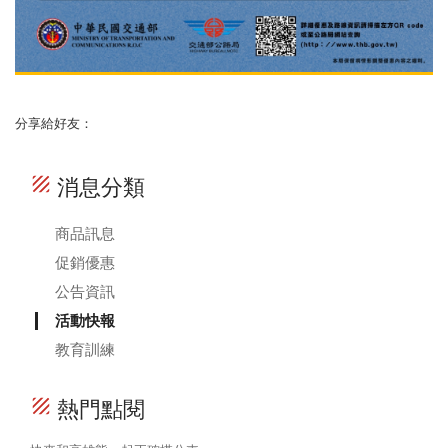
分享給好友：
texture
消息分類
商品訊息
促銷優惠
公告資訊
活動快報
教育訓練
texture
熱門點閱