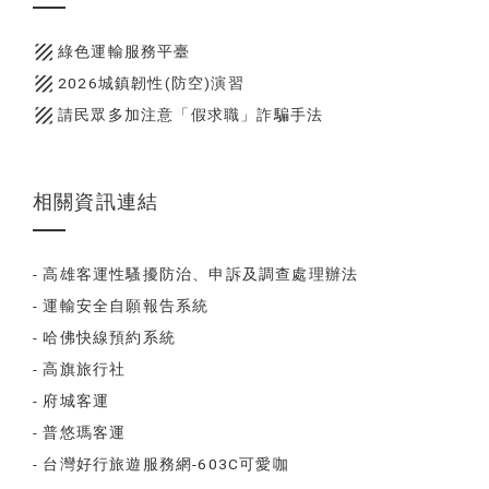
texture
綠色運輸服務平臺
texture
2026城鎮韌性(防空)演習
texture
請民眾多加注意「假求職」詐騙手法
相關資訊連結
- 高雄客運性騷擾防治、申訴及調查處理辦法
- 運輸安全自願報告系統
- 哈佛快線預約系統
- 高旗旅行社
- 府城客運
- 普悠瑪客運
- 台灣好行旅遊服務網-603C可愛咖