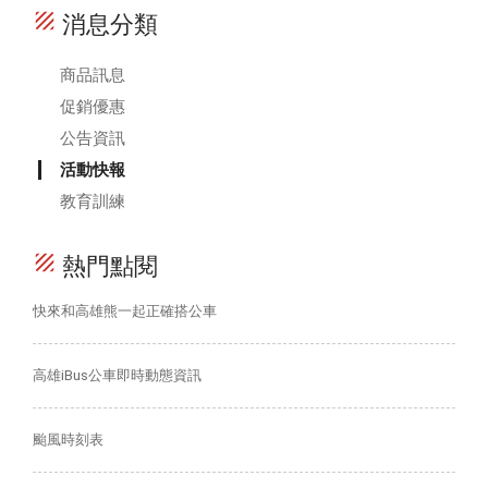
texture
消息分類
商品訊息
促銷優惠
公告資訊
活動快報
教育訓練
texture
熱門點閱
快來和高雄熊一起正確搭公車
高雄iBus公車即時動態資訊
颱風時刻表