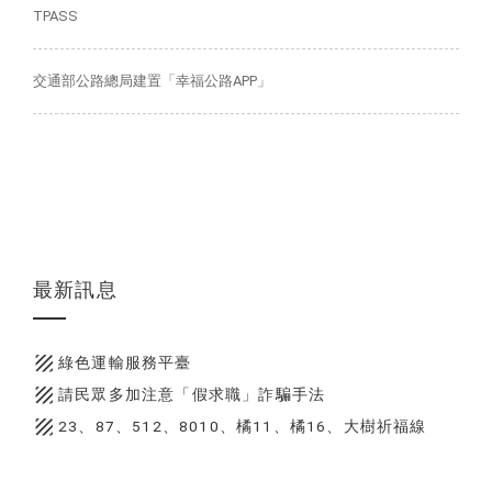
TPASS
交通部公路總局建置「幸福公路APP」
最新訊息
texture
綠色運輸服務平臺
texture
請民眾多加注意「假求職」詐騙手法
texture
23、87、512、8010、橘11、橘16、大樹祈福線