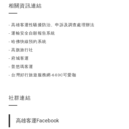
相關資訊連結
- 高雄客運性騷擾防治、申訴及調查處理辦法
- 運輸安全自願報告系統
- 哈佛快線預約系統
- 高旗旅行社
- 府城客運
- 普悠瑪客運
- 台灣好行旅遊服務網-603C可愛咖
社群連結
高雄客運Facebook