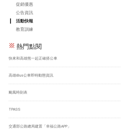
促銷優惠
公告資訊
活動快報
教育訓練
texture
熱門點閱
快來和高雄熊一起正確搭公車
高雄iBus公車即時動態資訊
颱風時刻表
TPASS
交通部公路總局建置「幸福公路APP」