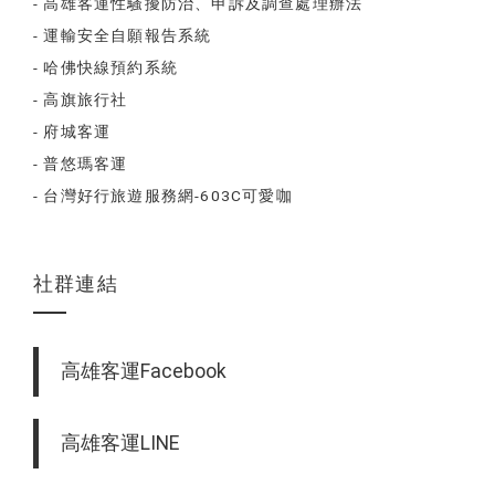
- 高雄客運性騷擾防治、申訴及調查處理辦法
- 運輸安全自願報告系統
- 哈佛快線預約系統
- 高旗旅行社
- 府城客運
- 普悠瑪客運
- 台灣好行旅遊服務網-603C可愛咖
社群連結
高雄客運Facebook
高雄客運LINE