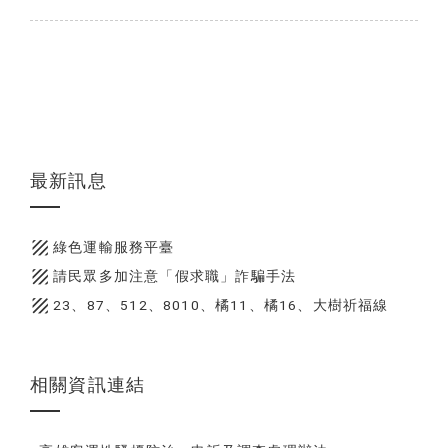
最新訊息
texture
綠色運輸服務平臺
texture
請民眾多加注意「假求職」詐騙手法
texture
23、87、512、8010、橘11、橘16、大樹祈福線
相關資訊連結