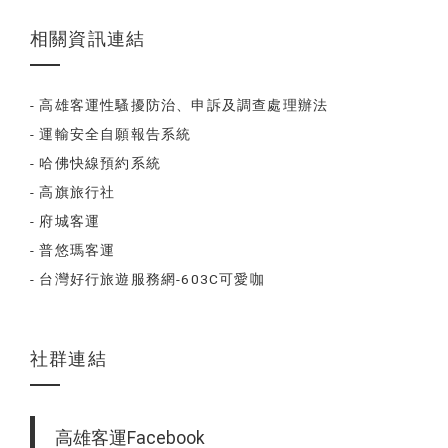
相關資訊連結
- 高雄客運性騷擾防治、申訴及調查處理辦法
- 運輸安全自願報告系統
- 哈佛快線預約系統
- 高旗旅行社
- 府城客運
- 普悠瑪客運
- 台灣好行旅遊服務網-603C可愛咖
社群連結
高雄客運Facebook