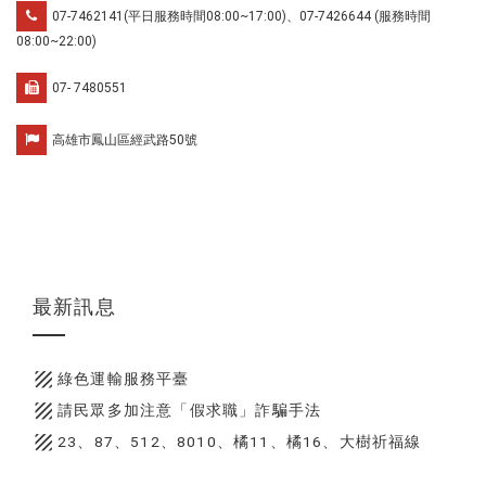
07-7462141(平日服務時間08:00~17:00)、07-7426644 (服務時間
08:00~22:00)
07- 7480551
高雄市鳳山區經武路50號
最新訊息
texture
綠色運輸服務平臺
texture
請民眾多加注意「假求職」詐騙手法
texture
23、87、512、8010、橘11、橘16、大樹祈福線