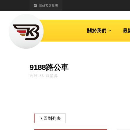
高雄客運集團
關於我們
最
9188路公車
高雄-88-鵝鑾鼻
回到列表