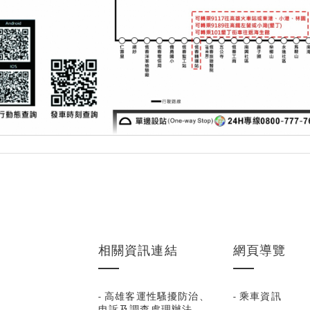
相關資訊連結
網頁導覽
- 高雄客運性騷擾防治、
- 乘車資訊
申訴及調查處理辦法