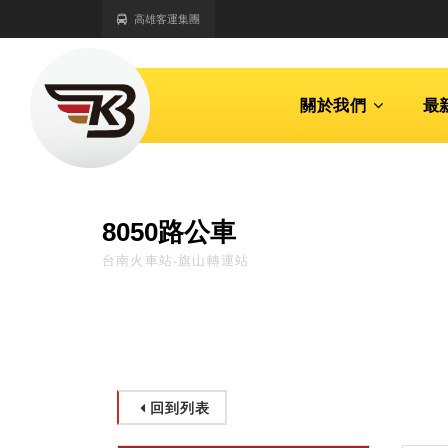
高雄客運集團
關於我們
最
8050路公車
台南火車站-旗山轉運站
回到列表