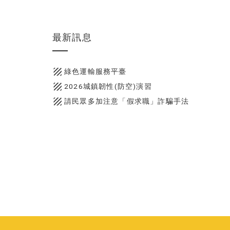
最新訊息
texture
綠色運輸服務平臺
texture
2026城鎮韌性(防空)演習
texture
請民眾多加注意「假求職」詐騙手法