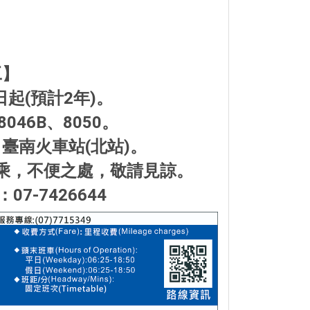
工】
日起(預計2年)。
046B、8050。
臺南火車站(北站)。
乘，不便之處，敬請見諒。
-7426644