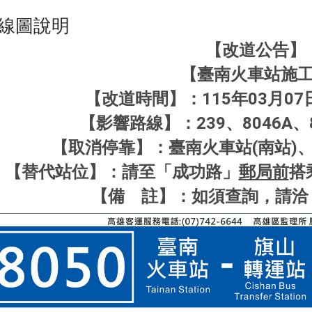
線圖說明
【改道公告】
【臺南火車站施
【改道時間】：115年03月07
【影響路線】：239、8046A、8
【取消停靠】：臺南火車站(南站)、
【替代站位】：請至「成功路」
郵局前
搭
【備 註】：如須查詢，請洽：07