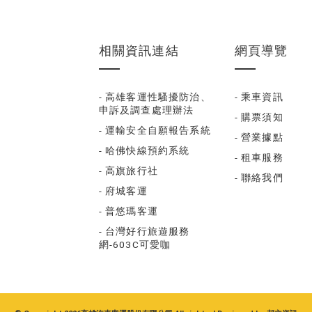
相關資訊連結
網頁導覽
- 高雄客運性騷擾防治、
- 乘車資訊
申訴及調查處理辦法
- 購票須知
- 運輸安全自願報告系統
- 營業據點
- 哈佛快線預約系統
- 租車服務
- 高旗旅行社
- 聯絡我們
- 府城客運
- 普悠瑪客運
- 台灣好行旅遊服務
網-603C可愛咖