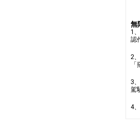
無
1
認
2
「
3
駕
4、