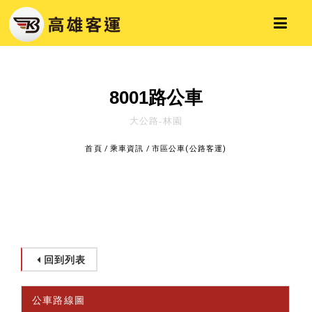
8001路公車
大公路-林園
首頁
/
乘車資訊
/
市區公車(公路客運)
回到列表
公車路線圖