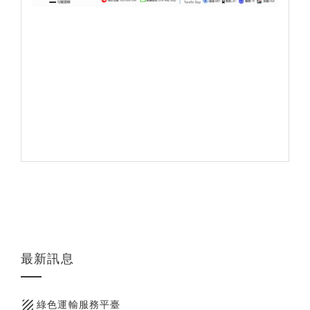
最新訊息
texture
綠色運輸服務平臺