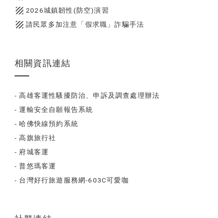
texture
2026城鎮韌性(防空)演習
texture
請民眾多加注意「假求職」詐騙手法
相關資訊連結
- 高雄客運性騷擾防治、申訴及調查處理辦法
- 運輸安全自願報告系統
- 哈佛快線預約系統
- 高旗旅行社
- 府城客運
- 普悠瑪客運
- 台灣好行旅遊服務網-603C可愛咖