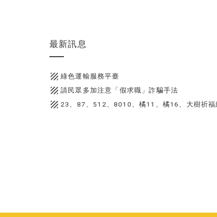
最新訊息
texture
綠色運輸服務平臺
texture
請民眾多加注意「假求職」詐騙手法
texture
23、87、512、8010、橘11、橘16、大樹祈