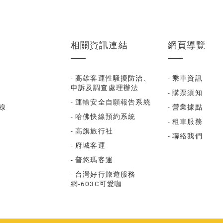
相關資訊連結
網頁導覽
- 高雄客運性騷擾防治、
- 乘車資訊
申訴及調查處理辦法
- 購票須知
- 運輸安全自願報告系統
福線
- 營業據點
- 哈佛快線預約系統
- 租車服務
- 高旗旅行社
- 聯絡我們
- 府城客運
- 普悠瑪客運
- 台灣好行旅遊服務
網-603C可愛咖