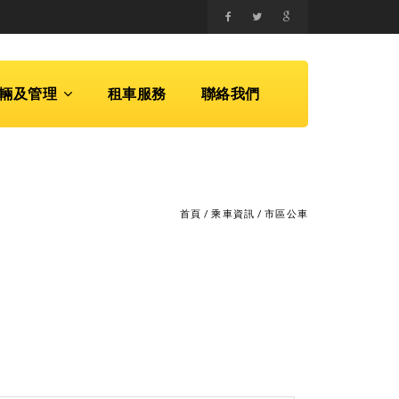
輛及管理
租車服務
聯絡我們
首頁
/
乘車資訊
/
市區公車