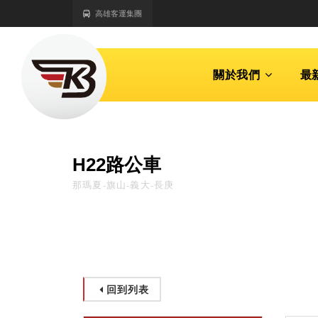
高雄客運集團
關於我們
最
H22路公車
那瑪夏-旗山-義大-長庚
回到列表